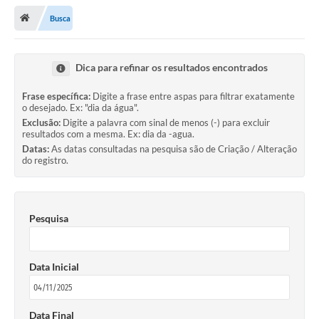
Busca
Transparência
Secretarias
Dica para refinar os resultados encontrados
Editais
Frase específica:
Digite a frase entre aspas para filtrar exatamente
Secretaria Municipal de Cultura, Desporto e
o desejado. Ex: "dia da água".
Turismo
Exclusão:
Digite a palavra com sinal de menos (-) para excluir
resultados com a mesma. Ex: dia da -agua.
Passe Livre Estudantil
Datas:
As datas consultadas na pesquisa são de Criação / Alteração
do registro.
Consulta de pedido pelo Fly transparência – Betha
Licenciamento Ambiental
Pesquisa
Sobre Capão do Leão
Contratos/Atas de Registro de Preços
Data Inicial
Ouvidoria
Notícias
Data Final