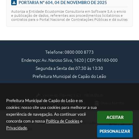
PORTARIA Nº 604, 04 DE NOVEMBRO DE 2025
Autoriza a Entidade Ecustomize Consultoria em Software S.A o envio
e publicação de dados, referentes aos procedimentos licitatórios e
contratos para o Portal Nacional de Contratações Públicas e dá outras
providências
Telefone: 0800 000 8773
Endereço: Av. Narciso Silva, 1620 | CEP: 96160-000
Segunda a Sexta das 07:30 às 13:30
Prefeitura Municipal de Capão do Leão
Versão do Sistema:
3.5.3 - 19/06/2026
Prefeitura Municipal de Capão do Leão e os
Portal atualizado em:
06/08/2026 12:19
Dados Abertos
cookies: nosso site usa cookies para melhorar a sua
experiência de navegação. Ao continuar você
ACEITAR
concorda com a nossa
Política de Cookies
e
Copyright Instar - 2006-2026. Todos os direitos reservados -
Privacidade
.
Instar Tecnologia
PERSONALIZAR