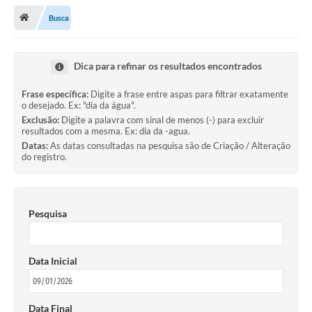
Busca
Transparência
Secretarias
Dica para refinar os resultados encontrados
Editais
Frase específica:
Digite a frase entre aspas para filtrar exatamente
Secretaria Municipal de Cultura, Desporto e
o desejado. Ex: "dia da água".
Turismo
Exclusão:
Digite a palavra com sinal de menos (-) para excluir
resultados com a mesma. Ex: dia da -agua.
Passe Livre Estudantil
Datas:
As datas consultadas na pesquisa são de Criação / Alteração
do registro.
Consulta de pedido pelo Fly transparência – Betha
Licenciamento Ambiental
Pesquisa
Sobre Capão do Leão
Contratos/Atas de Registro de Preços
Data Inicial
Ouvidoria
Notícias
Data Final