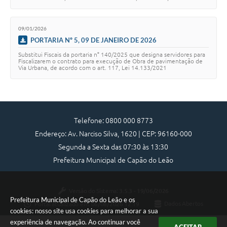
09/01/2026
PORTARIA Nº 5, 09 DE JANEIRO DE 2026
Substitui Fiscais da portaria n° 140/2025 que designa servidores para
Fiscalizarem o contrato para execução de Obra de pavimentação de
Via Urbana, de acordo com o art. 117, Lei 14.133/2021
Telefone: 0800 000 8773
Endereço: Av. Narciso Silva, 1620 | CEP: 96160-000
Segunda a Sexta das 07:30 às 13:30
Prefeitura Municipal de Capão do Leão
Versão do Sistema:
3.5.3 - 19/06/2026
Prefeitura Municipal de Capão do Leão e os
Portal atualizado em:
06/08/2026 12:19
Dados Abertos
cookies: nosso site usa cookies para melhorar a sua
experiência de navegação. Ao continuar você