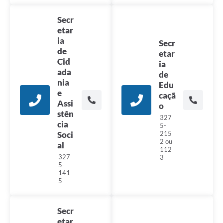
Secr
etar
ia
Secr
de
etar
Cid
ia
ada
de
nia
Edu
e
caçã
Assi
o
stên
327
cia
5-
Soci
215
2 ou
al
112
327
3
5-
141
5
Secr
etar