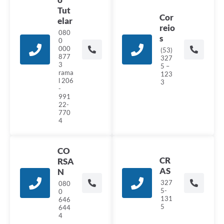
Tut
Cor
elar
reio
080
s
0
000
(53)
877
327
3
5 –
rama
123
l 206
3
-
991
22-
770
4
CO
CR
RSA
AS
N
327
080
5-
0
131
646
5
644
4