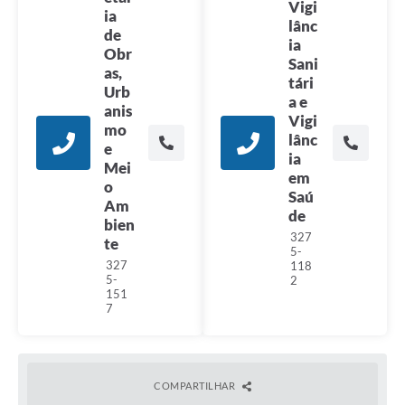
Vigi
ia
lânc
de
ia
Obr
Sani
as,
tári
Urb
a e
anis
Vigi
mo
lânc
e
ia
Mei
em
o
Saú
Am
de
bien
327
te
5-
327
118
5-
2
151
7
COMPARTILHAR