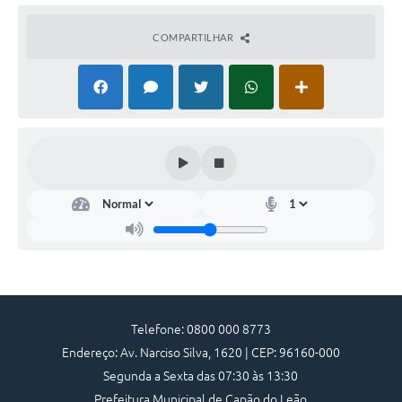
Galeria de Vídeos
COMPARTILHAR
Links
Serviços Online
Telefones Úteis
Transparência
Agenda
SIC
Diário Oficial
Telefone: 0800 000 8773
Endereço: Av. Narciso Silva, 1620 | CEP: 96160-000
Segunda a Sexta das 07:30 às 13:30
Prefeitura Municipal de Capão do Leão