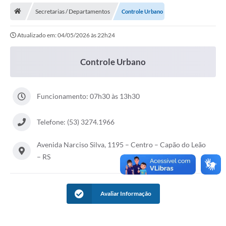
Secretarias / Departamentos
Controle Urbano
Transparência
Atualizado em: 04/05/2026 às 22h24
Secretarias
Editais
Controle Urbano
Secretaria Municipal de Cultura, Desporto e
Turismo
Funcionamento: 07h30 às 13h30
Passe Livre Estudantil
Telefone: (53) 3274.1966
Consulta de pedido pelo Fly transparência – Betha
Licenciamento Ambiental
Avenida Narciso Silva, 1195 – Centro – Capão do Leão
– RS
Sobre Capão do Leão
Contratos/Atas de Registro de Preços
Avaliar Informação
Ouvidoria
Notícias