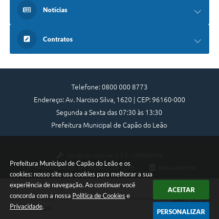
Notícias
Contratos
Telefone: 0800 000 8773
Endereço: Av. Narciso Silva, 1620 | CEP: 96160-000
Segunda a Sexta das 07:30 às 13:30
Prefeitura Municipal de Capão do Leão
Versão do Sistema:
3.5.3 - 19/06/2026
Prefeitura Municipal de Capão do Leão e os
Portal atualizado em:
06/08/2026 12:19
Dados Abertos
cookies: nosso site usa cookies para melhorar a sua
experiência de navegação. Ao continuar você
ACEITAR
concorda com a nossa
Política de Cookies
e
Copyright Instar - 2006-2026. Todos os direitos reservados -
Privacidade
.
Instar Tecnologia
PERSONALIZAR