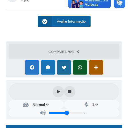
– RS
Galeria de Vídeos
Links
Avaliar Informação
Serviços Online
Telefones Úteis
COMPARTILHAR
Transparência
Agenda
SIC
Diário Oficial