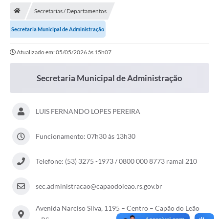
Secretarias / Departamentos
Transparência
Secretaria Municipal de Administração
Secretarias
Atualizado em: 05/05/2026 às 15h07
Editais
Secretaria Municipal de Cultura, Desporto e
Secretaria Municipal de Administração
Turismo
Passe Livre Estudantil
LUIS FERNANDO LOPES PEREIRA
Consulta de pedido pelo Fly transparência – Betha
Funcionamento: 07h30 às 13h30
Licenciamento Ambiental
Sobre Capão do Leão
Telefone: (53) 3275 -1973 / 0800 000 8773 ramal 210
Contratos/Atas de Registro de Preços
sec.administracao@capaodoleao.rs.gov.br
Ouvidoria
Avenida Narciso Silva, 1195 – Centro – Capão do Leão
Notícias