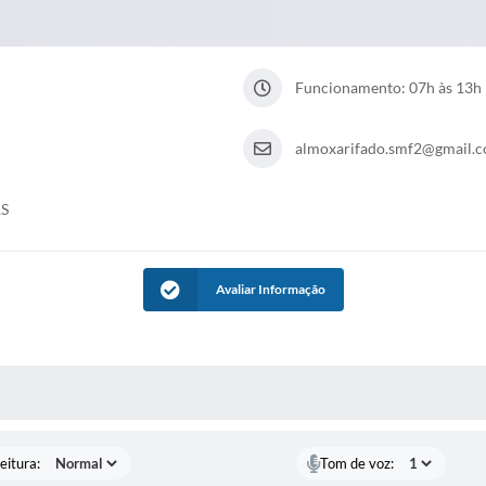
Funcionamento: 07h às 13h
almoxarifado.smf2@gmail.
RS
Avaliar Informação
 MÍDIAS
eitura:
Tom de voz: