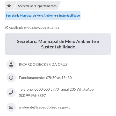
Secretarias / Departamentos
Transparência
Secretaria Municipal de Meio Ambiente e Sustentabilidade
Secretarias
Atualizado em: 05/05/2026 às 15h21
Editais
Secretaria Municipal de Cultura, Desporto e
Secretaria Municipal de Meio Ambiente e
Turismo
Sustentabilidade
Passe Livre Estudantil
Consulta de pedido pelo Fly transparência – Betha
RICARDO DECKER DA CRUZ
Licenciamento Ambiental
Funcionamento: 07h30 às 13h30
Sobre Capão do Leão
Telefone: 0800 000 8773 ramal 235 WhatsApp
Contratos/Atas de Registro de Preços
(53) 99195-6897
Ouvidoria
ambiente@capaodoleao.rs.gov.br
Notícias