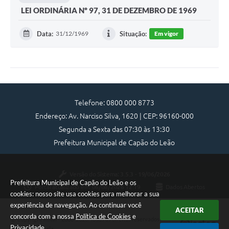
LEI ORDINÁRIA Nº 97, 31 DE DEZEMBRO DE 1969
Data:
31/12/1969
Situação:
Em vigor
Telefone: 0800 000 8773
Endereço: Av. Narciso Silva, 1620 | CEP: 96160-000
Segunda a Sexta das 07:30 às 13:30
Prefeitura Municipal de Capão do Leão
Versão do Sistema:
3.5.3 - 19/06/2026
Prefeitura Municipal de Capão do Leão e os
Portal atualizado em:
06/08/2026 12:19
Dados Abertos
cookies: nosso site usa cookies para melhorar a sua
experiência de navegação. Ao continuar você
ACEITAR
concorda com a nossa
Política de Cookies
e
Copyright Instar - 2006-2026. Todos os direitos reservados -
Privacidade
.
Instar Tecnologia