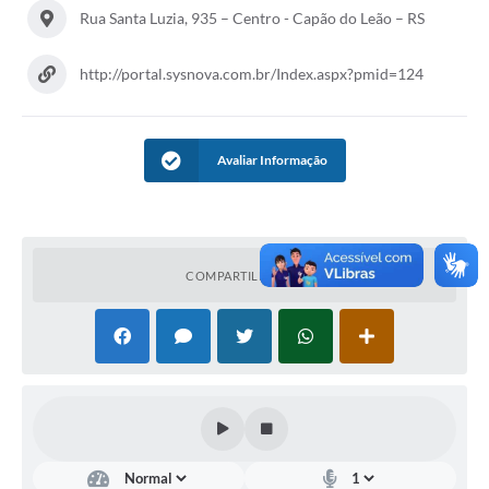
Rua Santa Luzia, 935 – Centro - Capão do Leão – RS
Galeria de Vídeos
http://portal.sysnova.com.br/Index.aspx?pmid=124
Links
Serviços Online
Avaliar Informação
Telefones Úteis
Transparência
Agenda
COMPARTILHAR
SIC
Diário Oficial