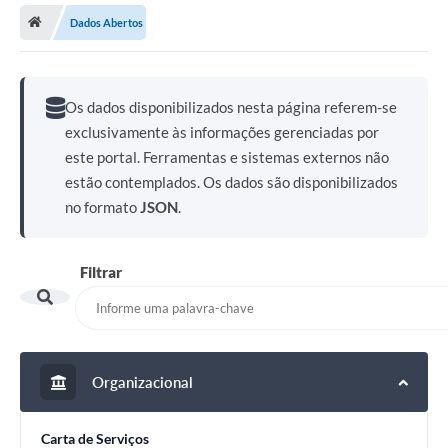
Dados Abertos
Transparência
Secretarias
Os dados disponibilizados nesta página referem-se
Editais
exclusivamente às informações gerenciadas por
Secretaria Municipal de Cultura, Desporto e
este portal. Ferramentas e sistemas externos não
Turismo
estão contemplados. Os dados são disponibilizados
Passe Livre Estudantil
no formato
JSON
.
Consulta de pedido pelo Fly transparência – Betha
Filtrar
Licenciamento Ambiental
Sobre Capão do Leão
Contratos/Atas de Registro de Preços
Organizacional
Ouvidoria
Carta de Serviços
Notícias