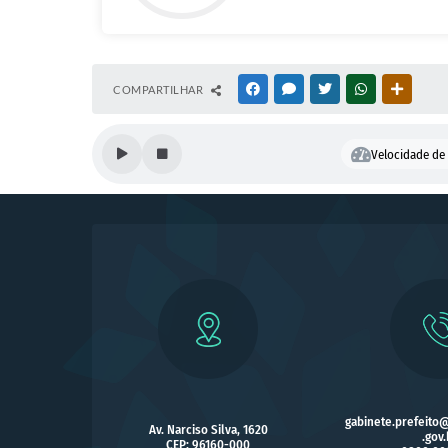
COMPARTILHAR
FACEBOOK
MESSENGER
TWITTER
WHATSAPP
OUTRAS
Velocidade de 
gabinete.prefeito
Av. Narciso Silva, 1620
.gov.
CEP: 96160-000