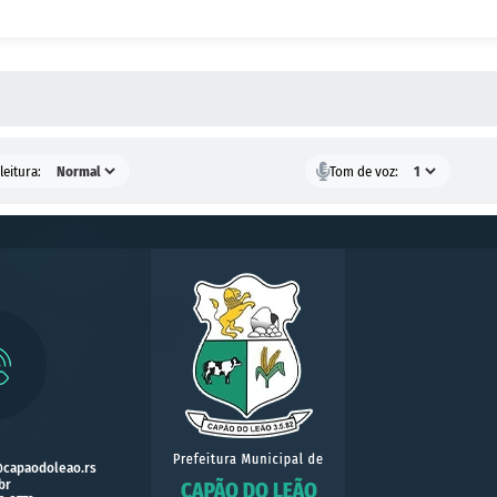
 MÍDIAS
leitura:
Tom de voz:
@capaodoleao.rs
br