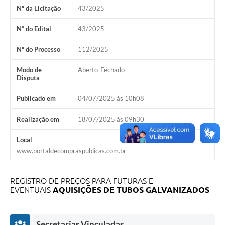
Nº da Licitação
43/2025
Galeria de Vídeos
Nº do Edital
43/2025
Links
Nº do Processo
112/2025
Serviços Online
Modo de
Aberto-Fechado
Telefones Úteis
Disputa
Transparência
Publicado em
04/07/2025 às 10h08
Agenda
Realização em
18/07/2025 às 09h30
SIC
Local
www.portaldecompraspublicas.com.br
Diário Oficial
REGISTRO DE PREÇOS PARA FUTURAS E
EVENTUAIS
AQUISIÇÕES DE TUBOS GALVANIZADOS
Secretarias Vinculadas