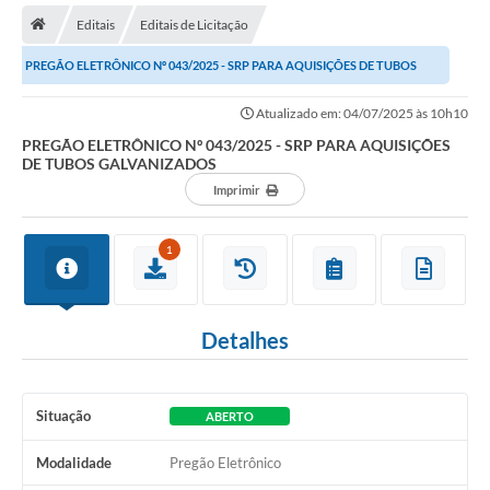
Editais
Editais de Licitação
Transparência
PREGÃO ELETRÔNICO Nº 043/2025 - SRP PARA AQUISIÇÕES DE TUBOS
Secretarias
GALVANIZADOS
Atualizado em: 04/07/2025 às 10h10
Editais
PREGÃO ELETRÔNICO Nº 043/2025 - SRP PARA AQUISIÇÕES
DE TUBOS GALVANIZADOS
Secretaria Municipal de Cultura, Desporto e
Turismo
Imprimir
Passe Livre Estudantil
1
Consulta de pedido pelo Fly transparência – Betha
Licenciamento Ambiental
Detalhes
Sobre Capão do Leão
Contratos/Atas de Registro de Preços
Situação
ABERTO
Ouvidoria
Modalidade
Pregão Eletrônico
Notícias