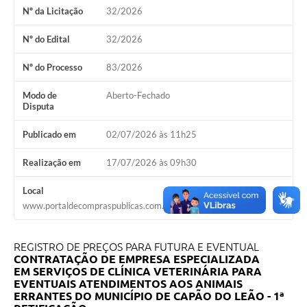
Nº da Licitação
32/2026
Galeria de Vídeos
Nº do Edital
32/2026
Links
Nº do Processo
83/2026
Serviços Online
Modo de
Aberto-Fechado
Telefones Úteis
Disputa
Transparência
Publicado em
02/07/2026 às 11h25
Agenda
Realização em
17/07/2026 às 09h30
SIC
Local
www.portaldecompraspublicas.com.br
Diário Oficial
REGISTRO DE PREÇOS PARA FUTURA E EVENTUAL
CONTRATAÇÃO DE EMPRESA ESPECIALIZADA
EM SERVIÇOS DE CLÍNICA VETERINÁRIA PARA
EVENTUAIS ATENDIMENTOS AOS ANIMAIS
ERRANTES DO MUNICÍPIO DE CAPÃO DO LEÃO - 1ª