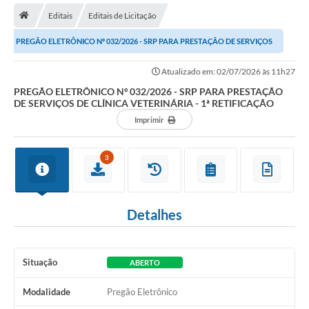
Editais
Editais de Licitação
Transparência
PREGÃO ELETRÔNICO Nº 032/2026 - SRP PARA PRESTAÇÃO DE SERVIÇOS
Secretarias
DE CLÍNICA VETERINÁRIA - 1ª...
Atualizado em: 02/07/2026 às 11h27
Editais
PREGÃO ELETRÔNICO Nº 032/2026 - SRP PARA PRESTAÇÃO
DE SERVIÇOS DE CLÍNICA VETERINÁRIA - 1ª RETIFICAÇÃO
Secretaria Municipal de Cultura, Desporto e
Turismo
Imprimir
Passe Livre Estudantil
3
Consulta de pedido pelo Fly transparência – Betha
Licenciamento Ambiental
Detalhes
Sobre Capão do Leão
Contratos/Atas de Registro de Preços
Situação
ABERTO
Ouvidoria
Modalidade
Pregão Eletrônico
Notícias