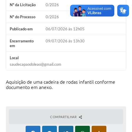
Nº da Licitação
0/2026
Galeria de Vídeos
Nº do Processo
0/2026
Links
Publicado em
06/07/2026 às 12h05
Serviços Online
Encerramento
09/07/2026 às 13h30
Telefones Úteis
em
Transparência
Local
saudecapaodoleao@gmail.com
Agenda
SIC
Aquisição de uma cadeira de rodas infantil conforme
documento em anexo.
Diário Oficial
COMPARTILHAR