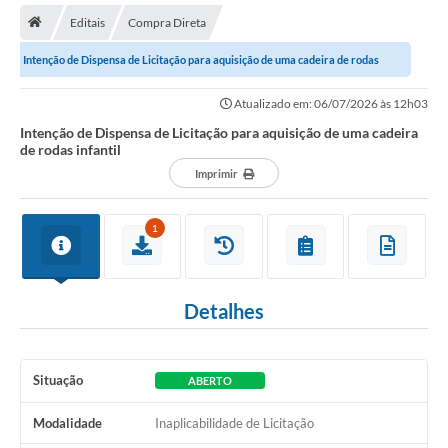
Editais
Compra Direta
Transparência
Intenção de Dispensa de Licitação para aquisição de uma cadeira de rodas
Secretarias
infantil
Atualizado em: 06/07/2026 às 12h03
Editais
Intenção de Dispensa de Licitação para aquisição de uma cadeira
de rodas infantil
Secretaria Municipal de Cultura, Desporto e
Turismo
Imprimir
Passe Livre Estudantil
1
Consulta de pedido pelo Fly transparência – Betha
Licenciamento Ambiental
Detalhes
Sobre Capão do Leão
Contratos/Atas de Registro de Preços
Situação
ABERTO
Ouvidoria
Modalidade
Inaplicabilidade de Licitação
Notícias