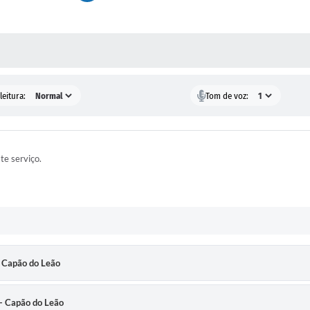
 MÍDIAS
leitura:
Tom de voz:
ste serviço.
- Capão do Leão
 - Capão do Leão