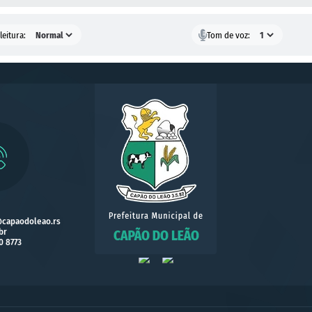
leitura:
Tom de voz:
@capaodoleao.rs
br
0 8773