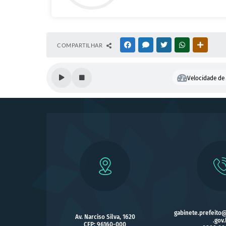
COMPARTILHAR
FACEBOOK
MESSENGER
TWITTER
WHATSAPP
OUTRAS
Velocidade de 
gabinete.prefeito
Av. Narciso Silva, 1620
.gov.
CEP: 96160-000