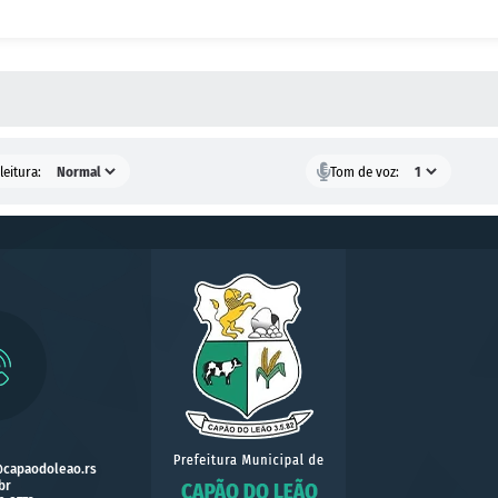
 MÍDIAS
leitura:
Tom de voz:
@capaodoleao.rs
br