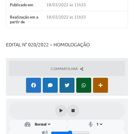
Publicado em
18/03/2022 às 11h33
Galeria de Vídeos
Realização em a
18/03/2022 às 11h33
Links
partir de
Serviços Online
Telefones Úteis
EDITAL N° 020/2022 – HOMOLOGAÇÃO
Transparência
Agenda
COMPARTILHAR
SIC
Diário Oficial