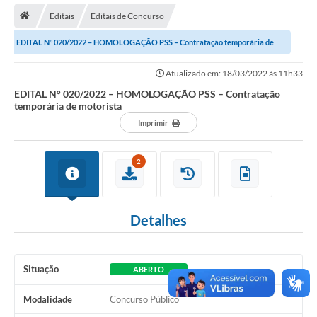
Editais
Editais de Concurso
Transparência
EDITAL N° 020/2022 – HOMOLOGAÇÃO PSS – Contratação temporária de
Secretarias
motorista
Atualizado em: 18/03/2022 às 11h33
Editais
EDITAL N° 020/2022 – HOMOLOGAÇÃO PSS – Contratação
temporária de motorista
Secretaria Municipal de Cultura, Desporto e
Turismo
Imprimir
Passe Livre Estudantil
2
Consulta de pedido pelo Fly transparência – Betha
Licenciamento Ambiental
Detalhes
Sobre Capão do Leão
Contratos/Atas de Registro de Preços
Situação
ABERTO
Ouvidoria
Modalidade
Concurso Público
Notícias