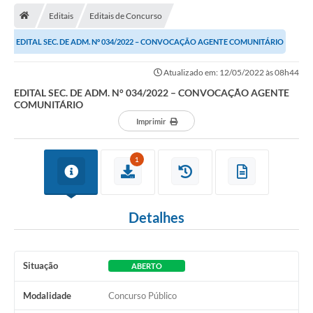
Editais
Editais de Concurso
Transparência
EDITAL SEC. DE ADM. N° 034/2022 – CONVOCAÇÃO AGENTE COMUNITÁRIO
Secretarias
Atualizado em: 12/05/2022 às 08h44
Editais
EDITAL SEC. DE ADM. N° 034/2022 – CONVOCAÇÃO AGENTE
COMUNITÁRIO
Secretaria Municipal de Cultura, Desporto e
Turismo
Imprimir
Passe Livre Estudantil
1
Consulta de pedido pelo Fly transparência – Betha
Licenciamento Ambiental
Detalhes
Sobre Capão do Leão
Contratos/Atas de Registro de Preços
Situação
ABERTO
Ouvidoria
Modalidade
Concurso Público
Notícias