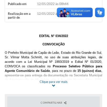
Publicado em
12/05/2022 às 08h44
Galeria de Vídeos
Realização em a
12/05/2022 às 08h44
Links
partir de
Serviços Online
Telefones Úteis
EDITAL N° 034/2022
CONVOCAÇÃO
Transparência
O Prefeito Municipal de Capão do Leão, Estado do Rio Grande do Sul,
Agenda
Sr.
Vilmar Motta Schmitt
, no uso de suas atribuições legais, de
acordo com a Lei Municipal Nº 1993/2019 e Edital Nº 01/2020,
SIC
CONVOCA o
s classificados no
Processo Seletivo Público para
Agente Comunitário de Saúde
, para no prazo de
15 (quinze) dias
,
Diário Oficial
apresentar-se para entrega da documentação na Secretaria Municipal
de Administração do Município, sito à Avenida Narciso Silva, 1195,
Clique para ver mais
conforme segue:
Agente Comunitário de Saúde – ESF Parque Fragata
6º Classificado – LESLEN DA SILVA MARSICL
COMPARTILHAR