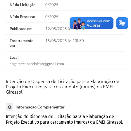
Nº da Licitação
0/2025
Galeria de Vídeos
Nº do Processo
0/2025
Links
Publicado em
12/05/2025 às 14h30
Serviços Online
Encerramento
15/05/2025 às 13h30
Telefones Úteis
em
Transparência
Local
engsmecapaodoleao@gmail.com
Agenda
SIC
Intenção de Dispensa de Licitação para a Elaboração de
Projeto Executivo para cercamento (muros) da EMEI
Diário Oficial
Girassol.
Informação Complementar
Intenção de Dispensa de Licitação para a Elaboração de
Projeto Executivo para cercamento (muros) da EMEI Girassol.