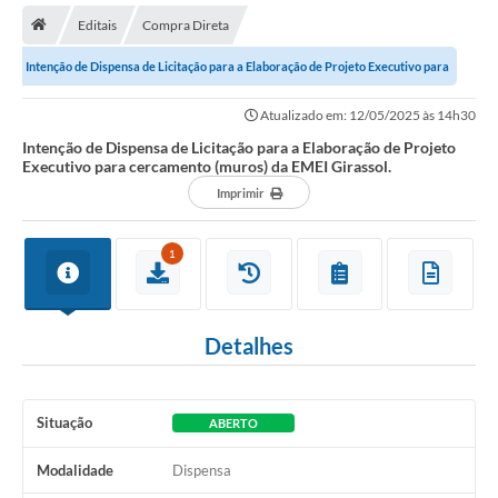
Editais
Compra Direta
Transparência
Intenção de Dispensa de Licitação para a Elaboração de Projeto Executivo para
Secretarias
cercamento (muros) da EMEI...
Atualizado em: 12/05/2025 às 14h30
Editais
Intenção de Dispensa de Licitação para a Elaboração de Projeto
Executivo para cercamento (muros) da EMEI Girassol.
Secretaria Municipal de Cultura, Desporto e
Turismo
Imprimir
Passe Livre Estudantil
1
Consulta de pedido pelo Fly transparência – Betha
Licenciamento Ambiental
Detalhes
Sobre Capão do Leão
Contratos/Atas de Registro de Preços
Situação
ABERTO
Ouvidoria
Modalidade
Dispensa
Notícias