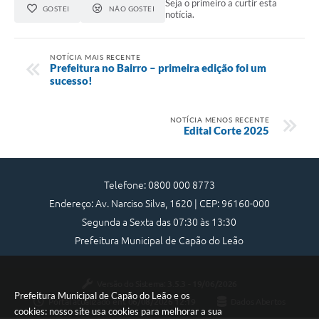
Seja o primeiro a curtir esta
GOSTEI
NÃO GOSTEI
notícia.
NOTÍCIA MAIS RECENTE
Prefeitura no Bairro – primeira edição foi um
sucesso!
NOTÍCIA MENOS RECENTE
Edital Corte 2025
Telefone: 0800 000 8773
Endereço: Av. Narciso Silva, 1620 | CEP: 96160-000
Segunda a Sexta das 07:30 às 13:30
Prefeitura Municipal de Capão do Leão
Versão do Sistema:
3.5.3 - 19/06/2026
Prefeitura Municipal de Capão do Leão e os
Portal atualizado em:
06/08/2026 12:19
Dados Abertos
cookies: nosso site usa cookies para melhorar a sua