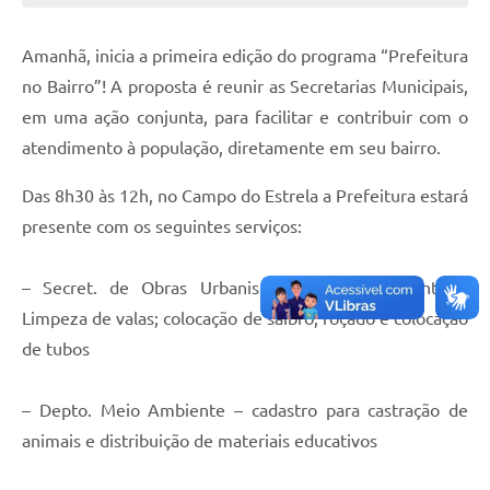
Galeria de Vídeos
Amanhã, inicia a primeira edição do programa “Prefeitura
Links
no Bairro”! A proposta é reunir as Secretarias Municipais,
em uma ação conjunta, para facilitar e contribuir com o
Serviços Online
atendimento à população, diretamente em seu bairro.
Telefones Úteis
Das 8h30 às 12h, no Campo do Estrela a Prefeitura estará
Transparência
presente com os seguintes serviços:
Agenda
– Secret. de Obras Urbanismo e Meio Ambiente –
SIC
Limpeza de valas; colocação de saibro, roçado e colocação
Diário Oficial
de tubos
– Depto. Meio Ambien
te – cadastro para castração de
animais e distribuição de materiais educativos