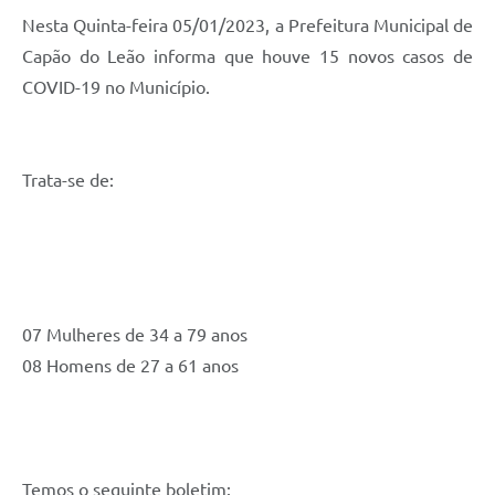
Nesta Quinta-feira 05/01/2023, a Prefeitura Municipal de
Galeria de Vídeos
Capão do Leão informa que houve 15 novos casos de
Links
COVID-19 no Município.
Serviços Online
Telefones Úteis
Trata-se de:
Transparência
Agenda
SIC
07 Mulheres de 34 a 79 anos
Diário Oficial
08 Homens de 27 a 61 anos
Temos o seguinte boletim: