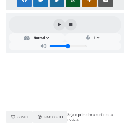
Galeria de Vídeos
Links
Serviços Online
Telefones Úteis
Transparência
Agenda
SIC
Diário Oficial
Seja o primeiro a curtir esta
GOSTEI
NÃO GOSTEI
notícia.