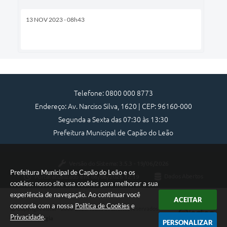
13 NOV 2023 - 08h43
Telefone: 0800 000 8773
Endereço: Av. Narciso Silva, 1620 | CEP: 96160-000
Segunda a Sexta das 07:30 às 13:30
Prefeitura Municipal de Capão do Leão
Versão do Sistema:
3.5.3 - 19/06/2026
Prefeitura Municipal de Capão do Leão e os
Portal atualizado em:
06/08/2026 12:19
Dados Abertos
cookies: nosso site usa cookies para melhorar a sua
experiência de navegação. Ao continuar você
ACEITAR
concorda com a nossa
Política de Cookies
e
Copyright Instar - 2006-2026. Todos os direitos reservados -
Privacidade
.
Instar Tecnologia
PERSONALIZAR