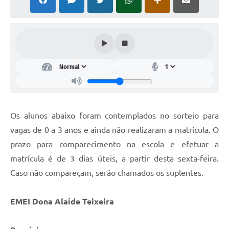
Galeria de Vídeos
Links
Serviços Online
Telefones Úteis
Transparência
Os alunos abaixo foram contemplados no sorteio para
Agenda
vagas de 0 a 3 anos e ainda não realizaram a matrícula. O
SIC
prazo para comparecimento na escola e efetuar a
Diário Oficial
matrícula é de 3 dias úteis, a partir desta sexta-feira.
Caso não compareçam, serão chamados os suplentes.
EMEI Dona Alaíde Teixeira