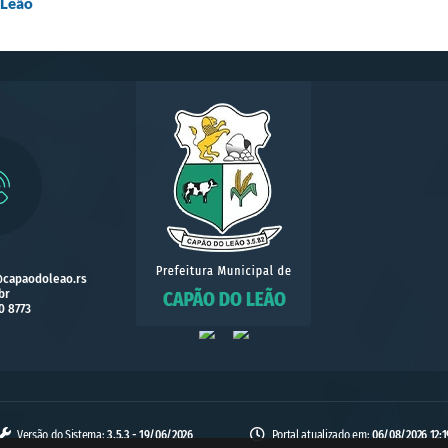
 Leão
@capaodoleao.rs
br
0 8773
Versão do Sistema:
3.5.3 - 19/06/2026
Portal atualizado em:
06/08/2026 12:1