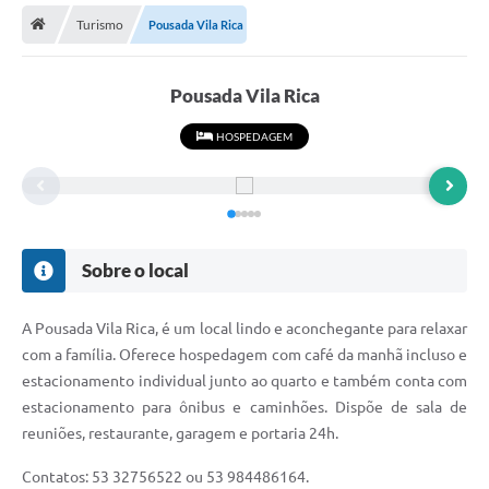
Turismo
Pousada Vila Rica
Transparência
Secretarias
Pousada Vila Rica
Editais
HOSPEDAGEM
Secretaria Municipal de Cultura, Desporto e
Turismo
Passe Livre Estudantil
Consulta de pedido pelo Fly transparência – Betha
Sobre o local
Licenciamento Ambiental
A Pousada Vila Rica, é um local lindo e aconchegante para relaxar
Sobre Capão do Leão
com a família. Oferece hospedagem com café da manhã incluso e
estacionamento individual junto ao quarto e também conta com
Contratos/Atas de Registro de Preços
estacionamento para ônibus e caminhões. Dispõe de sala de
reuniões, restaurante, garagem e portaria 24h.
Ouvidoria
Contatos: 53 32756522 ou 53 984486164.
Notícias