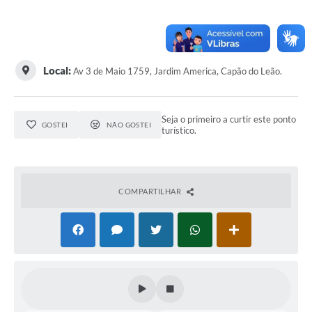
Galeria de Vídeos
Links
Local:
Av 3 de Maio 1759, Jardim America, Capão do Leão.
Serviços Online
Telefones Úteis
Seja o primeiro a curtir este ponto
GOSTEI
NÃO GOSTEI
Transparência
turístico.
Agenda
SIC
COMPARTILHAR
Diário Oficial