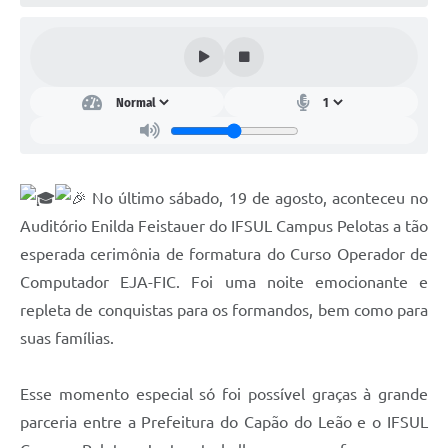
Galeria de Vídeos
Links
Serviços Online
Telefones Úteis
Transparência
No último sábado, 19 de agosto, aconteceu no
Auditório Enilda Feistauer do IFSUL Campus Pelotas a tão
Agenda
esperada cerimônia de formatura do Curso Operador de
SIC
Computador EJA-FIC. Foi uma noite emocionante e
Diário Oficial
repleta de conquistas para os formandos, bem como para
suas famílias.
Esse momento especial só foi possível graças à grande
parceria entre a Prefeitura do Capão do Leão e o IFSUL